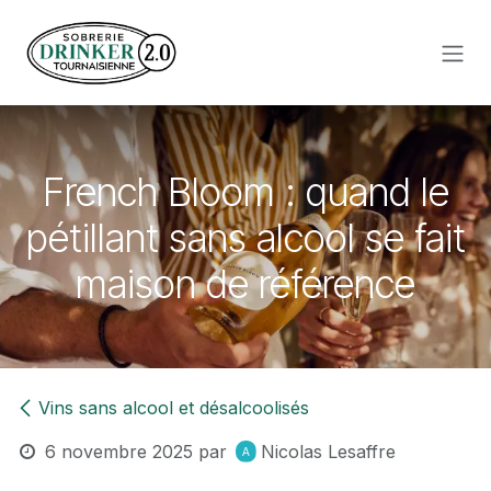
Se rendre au contenu
French Bloom : quand le
pétillant sans alcool se fait
maison de référence
Vins sans alcool et désalcoolisés
6 novembre 2025
par
Nicolas Lesaffre